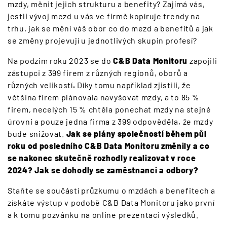
mzdy, měnit jejich strukturu a benefity? Zajímá vás,
jestli vývoj mezd u vás ve firmě kopíruje trendy na
trhu, jak se mění váš obor co do mezd a benefitů a jak
se změny projevují u jednotlivých skupin profesí?
Na podzim roku 2023 se do
C&B Data Monitoru
zapojili
zástupci z 399 firem z různých regionů, oborů a
různých velikostí
.
Díky tomu například zjistili, že
většina firem plánovala navyšovat mzdy, a to 85 %
firem, necelých 15 % chtěla ponechat mzdy na stejné
úrovni a pouze jedna firma z 399 odpověděla, že mzdy
bude snižovat.
Jak se plány společností během půl
roku od posledního C&B Data Monitoru změnily a co
se nakonec skutečně rozhodly realizovat v roce
2024? Jak se dohodly se zaměstnanci a odbory?
Staňte se součástí průzkumu o mzdách a benefitech a
získáte výstup v podobě C&B Data Monitoru jako první
a k tomu pozvánku na online prezentaci výsledků.