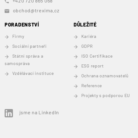
+420 720 865 068
obchod@trexima.cz
PORADENSTVÍ
DŮLEŽITÉ
Firmy
Kariéra
Sociální partneři
GDPR
Státní správa a
ISO Certifikace
samospráva
ESG report
Vzdělávací instituce
Ochrana oznamovatelů
Reference
Projekty s podporou EU
jsme na LinkedIn