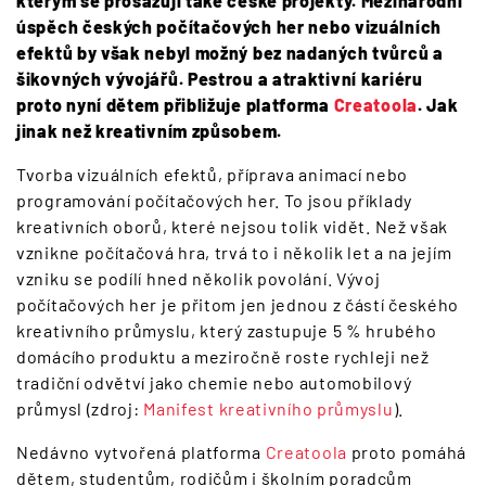
kterým se prosazují také české projekty. Mezinárodní
úspěch českých počítačových her nebo vizuálních
efektů by však nebyl možný bez nadaných tvůrců a
šikovných vývojářů. Pestrou a atraktivní kariéru
proto nyní dětem přibližuje platforma
Creatoola
. Jak
jinak než kreativním způsobem.
Tvorba vizuálních efektů, příprava animací nebo
programování počítačových her. To jsou příklady
kreativních oborů, které nejsou tolik vidět. Než však
vznikne počítačová hra, trvá to i několik let a na jejím
vzniku se podílí hned několik povolání. Vývoj
počítačových her je přitom jen jednou z částí českého
kreativního průmyslu, který zastupuje 5 % hrubého
domácího produktu a meziročně roste rychleji než
tradiční odvětví jako chemie nebo automobilový
průmysl (zdroj:
Manifest kreativního průmyslu
).
Nedávno vytvořená platforma
Creatoola
proto pomáhá
dětem, studentům, rodičům i školním poradcům