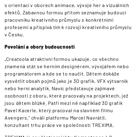
s orientací v oborech animace, vývoje her a vizuálních
efektů. Zábavnou formou přitom seznamuje budoucí
pracovníku kreativního průmyslu s konkrétními
profesemi a přispívá tím k rozvoji kreativního průmyslu
v Česku.
Povolání a obory budoucnosti
„Creatoola atraktivní formou ukazuje, co všechno
znamená stát se herním designérem, vývojářem nebo
programátorem a kde se to naučit. Dětem dokáže
vysvětlit obsah pojmů jako je 3D grafik, VFX výtvarník
nebo herní analytik. Navíc představuje zajímavé
osobnosti z oboru, které pracovaly na projektech, jež
jsou dětem blízké. Patří mezi ně například 3D grafik
Pavel Kacerle, který pracoval na slavném filmu
Avengers,“ chválí platformu Marcel Navrátil,
konzultant trhu práce ve společnosti TREXIMA.