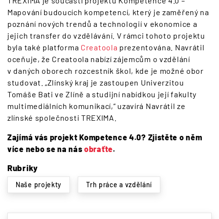
TREXIMA je součástí projektu Kompetence 4.0 –
Mapování budoucích kompetencí, který je zaměřený na
poznání nových trendů a technologií v ekonomice a
jejich transfer do vzdělávání. V rámci tohoto projektu
byla také platforma
Creatoola
prezentována. Navrátil
oceňuje, že Creatoola nabízí zájemcům o vzdělání
v daných oborech rozcestník škol, kde je možné obor
studovat. „Zlínský kraj je zastoupen Univerzitou
Tomáše Bati ve Zlíně a studijní nabídkou její fakulty
multimediálních komunikací,“ uzavírá Navrátil ze
zlínské společnosti TREXIMA.
Zajímá vás projekt Kompetence 4.0? Zjistěte o něm
více nebo se na nás
obraťte
.
Rubriky
Naše projekty
Trh práce a vzdělání