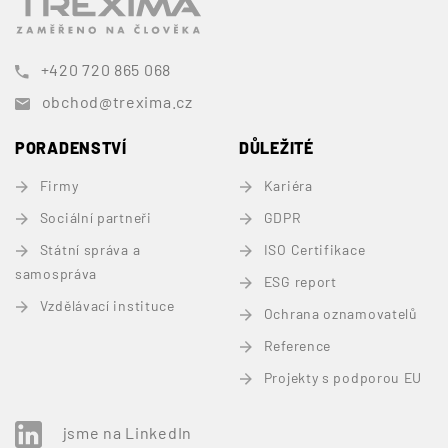
+420 720 865 068
obchod@trexima.cz
PORADENSTVÍ
DŮLEŽITÉ
Firmy
Kariéra
Sociální partneři
GDPR
Státní správa a
ISO Certifikace
samospráva
ESG report
Vzdělávací instituce
Ochrana oznamovatelů
Reference
Projekty s podporou EU
jsme na LinkedIn