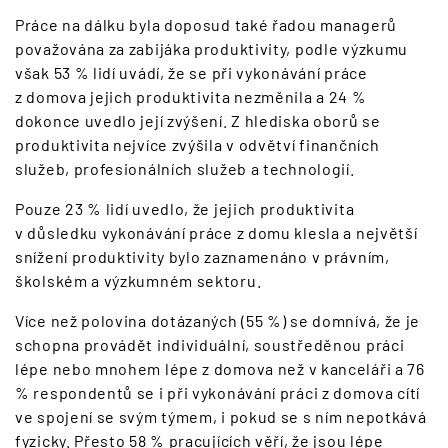
Práce na dálku byla doposud také řadou managerů
považována za zabijáka produktivity, podle výzkumu
však 53 % lidí uvádí, že se při vykonávání práce
z domova jejich produktivita nezměnila a 24 %
dokonce uvedlo její zvýšení. Z hlediska oborů se
produktivita nejvíce zvýšila v odvětví finančních
služeb, profesionálních služeb a technologií.
Pouze 23 % lidí uvedlo, že jejich produktivita
v důsledku vykonávání práce z domu klesla a největší
snížení produktivity bylo zaznamenáno v právním,
školském a výzkumném sektoru.
Více než polovina dotázaných (55 %) se domnívá, že je
schopna provádět individuální, soustředěnou práci
lépe nebo mnohem lépe z domova než v kanceláři a 76
% respondentů se i při vykonávání práci z domova cítí
ve spojení se svým týmem, i pokud se s ním nepotkává
fyzicky. Přesto 58 % pracujících věří, že jsou lépe