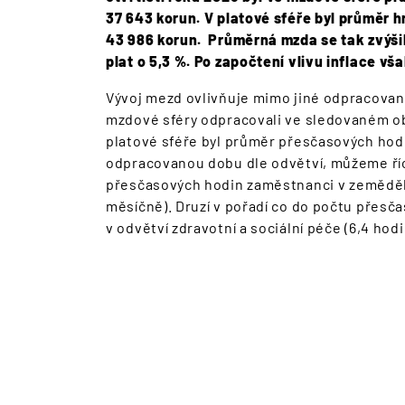
37 643 korun. V platové sféře byl průměr 
43 986 korun. Průměrná mzda se tak zvýšil
plat o 5,3 %. Po započtení vlivu inflace vš
Vývoj mezd ovlivňuje mimo jiné odpracovan
mzdové sféry odpracovali ve sledovaném ob
platové sféře byl průměr přesčasových hod
odpracovanou dobu dle odvětví, můžeme říc
přesčasových hodin zaměstnanci v zemědělst
měsíčně). Druzí v pořadí co do počtu přesč
v odvětví zdravotní a sociální péče (6,4 h