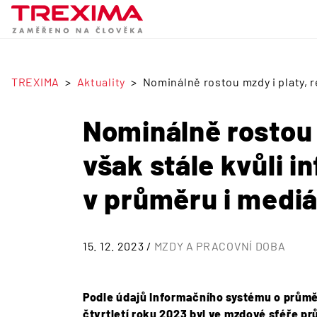
TREXIMA
Aktuality
Nominálně rostou mzdy i platy, re
Nominálně rostou 
však stále kvůli in
v průměru i medi
15. 12. 2023 /
MZDY A PRACOVNÍ DOBA
Podle údajů Informačního systému o průměr
čtvrtletí roku 2023 byl ve mzdové sféře p