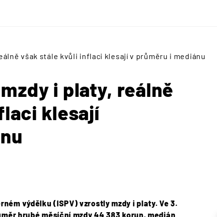
álně však stále kvůli inflaci klesají v průměru i mediánu
mzdy i platy, reálně
flaci klesají
ánu
ném výdělku (ISPV) vzrostly mzdy i platy. Ve 3.
růměr hrubé měsíční mzdy 44 383 korun, medián