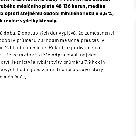
hrubého měsíčního platu 46 136 korun, medián
a oproti stejnému období minulého roku o 6,5 %,
ak reálné výdělky klesaly.
á doba. Z dostupných dat vyplývá, že zaměstnanci
dobí v průměru 2,8 hodin měsíčně přesčas, v
in 2,1 hodin měsíčně. Pokud se podíváme na
t, že ve mzdové sféře odpracovali nejvíce
ví, lesnictví a rybářství (v průměru 7,9 hodin
asových hodin jsou zaměstnanci platové sféry
odin měsíčně).