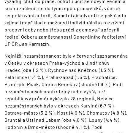
vyžadují chuť do práce, ochotu učit se novým věcem a
snahu začlenit se do týmu spolupracovníků, včetně
respektování autorit. Samotní absolventi se pak často
zajímají například o možnosti individuálního rozvržení
pracovní doby nebo třeba práci z domova,“ upřesnil
ředitel Odboru zaměstnanosti Generálního ředitelství
ÚP ČR Jan Karmazín.
Nejnižší nezaměstnanost byla v červenci zaznamenána
v Česku v okresech Praha–východ a Jindřichův
Hradec (oba 1,2 %), Rychnov nad Kněžnou (1,3 %),
Pelhřimov (1,4 %), Praha-západ (1,5 %), Prachatice,
Plzeň-jih, Písek, Cheb a Benešov (shodně1,6 %). Podíl
nezaměstnaných osob stejný nebo vyšší, než
republikový průměr vykázalo 28 regionů. Nejvíce
nezaměstnaných bylo v okresech Karviná (6,7 %),
Ostrava-město (5,2 %), Most (4,9 %), Chomutov (4,8 %),
Bruntál a Ústí nad Labem (oba 4,6 %), Louny (4,4 %),
Hodonín a Brno-město (shodně 4,1 %). Podíl