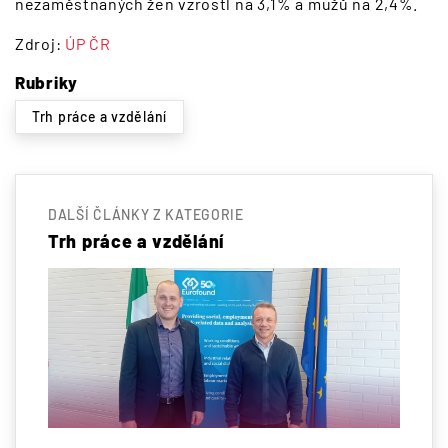
nezaměstnaných žen vzrostl na 3,1% a mužů na 2,4%.
Zdroj:
ÚP ČR
Rubriky
Trh práce a vzdělání
DALŠÍ ČLÁNKY Z KATEGORIE
Trh práce a vzdělání