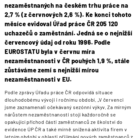
nezaměstnaných na českém trhu práce na
2,7 % (z červnových 2,6 %). Ke konci tohoto
měsíce evidoval Úřad práce ČR 205 120
uchazečů o zaměstnání. Jedná se o nejnižší
červencový údaj od roku 1996. Podle
EUROSTATU byla v červnu míra
nezaměstnanosti v ČR pouhých 1,9 %, stále
zůstáváme zemí s nejnižší mírou
nezaměstnanosti v EU.
Podle zprávy Úřadu práce ČR odpovídá situace
dlouhodobému vývoji i ročnímu období. „V červenci
jsme zaznamenali očekávaný sezónní výkyv. Za mírným
nárůstem nezaměstnanosti stojí každoročně se
opakující příchod části zaměstnanců ze školství do
evidence ÚP ČR a také mírně snížená aktivita firem v
letním období v oblasti přijímání nových zaměstnanců z