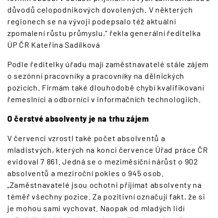
důvodů celopodnikových dovolených. V některých
regionech se na vývoji podepsalo též aktuální
zpomalení růstu průmyslu,“ řekla generální ředitelka
ÚP ČR Kateřina Sadílková
Podle ředitelky úřadu mají zaměstnavatelé stále zájem
o sezónní pracovníky a pracovníky na dělnických
pozicích. Firmám také dlouhodobě chybí kvalifikovaní
řemeslníci a odborníci v informačních technologiích.
O čerstvé absolventy je na trhu zájem
V červenci vzrostl také počet absolventů a
mladistvých, kterých na konci července Úřad práce ČR
evidoval 7 861. Jedná se o meziměsíční nárůst o 902
absolventů a meziroční pokles o 945 osob.
„Zaměstnavatelé jsou ochotni přijímat absolventy na
téměř všechny pozice. Za pozitivní označují fakt, že si
je mohou sami vychovat. Naopak od mladých lidí