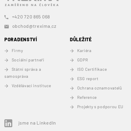
+420 720 865 068
obchod@trexima.cz
PORADENSTVÍ
DŮLEŽITÉ
Firmy
Kariéra
Sociální partneři
GDPR
Státní správa a
ISO Certifikace
samospráva
ESG report
Vzdělávací instituce
Ochrana oznamovatelů
Reference
Projekty s podporou EU
jsme na LinkedIn