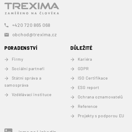
+420 720 865 068
obchod@trexima.cz
PORADENSTVÍ
DŮLEŽITÉ
Firmy
Kariéra
Sociální partneři
GDPR
Státní správa a
ISO Certifikace
samospráva
ESG report
Vzdělávací instituce
Ochrana oznamovatelů
Reference
Projekty s podporou EU
jsme na LinkedIn