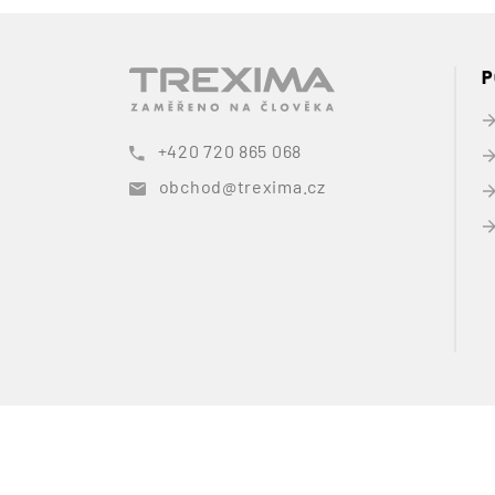
P
+420 720 865 068
obchod@trexima.cz