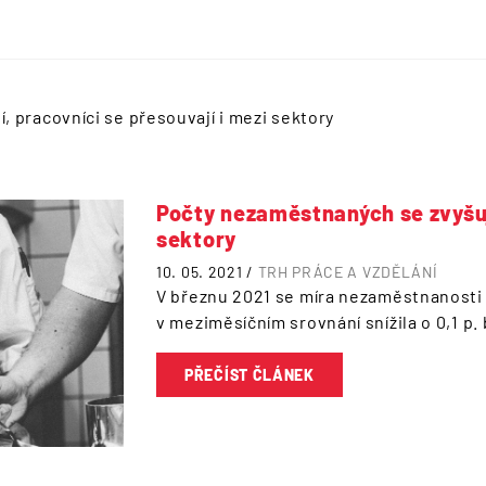
, pracovníci se přesouvají i mezi sektory
Počty nezaměstnaných se zvyšují
sektory
10. 05. 2021 /
TRH PRÁCE A VZDĚLÁNÍ
V březnu 2021 se míra nezaměstnanost
v meziměsíčním srovnání snížila o 0,1 p. 
PŘEČÍST ČLÁNEK