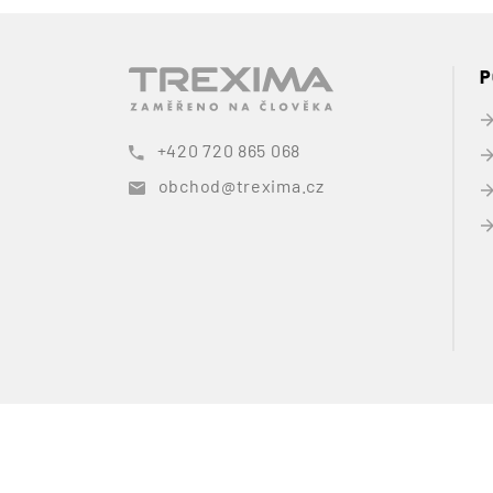
P
+420 720 865 068
obchod@trexima.cz