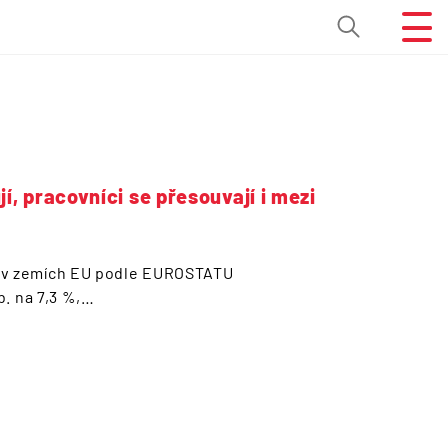
, pracovníci se přesouvají i mezi
i v zemích EU podle EUROSTATU
b. na 7,3 %,…