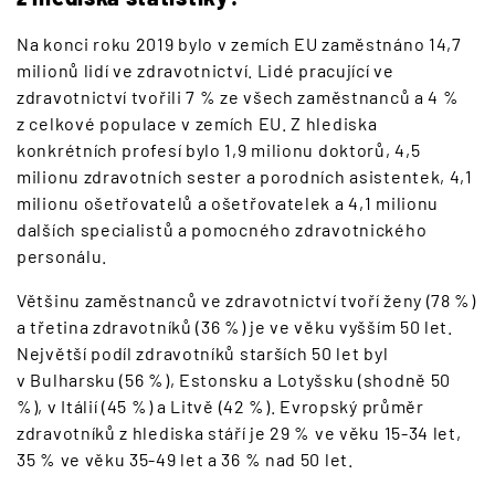
Na konci roku 2019 bylo v zemích EU zaměstnáno 14,7
milionů lidí ve zdravotnictví. Lidé pracující ve
zdravotnictví tvořili 7 % ze všech zaměstnanců a 4 %
z celkové populace v zemích EU. Z hlediska
konkrétních profesí bylo 1,9 milionu doktorů, 4,5
milionu zdravotních sester a porodních asistentek, 4,1
milionu ošetřovatelů a ošetřovatelek a 4,1 milionu
dalších specialistů a pomocného zdravotnického
personálu.
Většinu zaměstnanců ve zdravotnictví tvoří ženy (78 %)
a třetina zdravotníků (36 %) je ve věku vyšším 50 let.
Největší podíl zdravotníků starších 50 let byl
v Bulharsku (56 %), Estonsku a Lotyšsku (shodně 50
%), v Itálií (45 %) a Litvě (42 %). Evropský průměr
zdravotníků z hlediska stáří je 29 % ve věku 15-34 let,
35 % ve věku 35-49 let a 36 % nad 50 let.