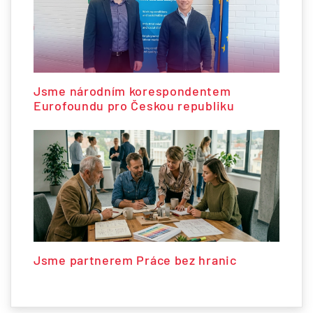
Jsme národním korespondentem
Eurofoundu pro Českou republiku
Jsme partnerem Práce bez hranic