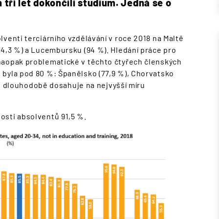
 tří let dokončili studium. Jedná se o
venti terciárního vzdělávání v roce 2018 na Maltě
94,3 %) a Lucembursku (94 %). Hledání práce pro
naopak problematické v těchto čtyřech členských
 byla pod 80 %: Španělsko (77,9 %), Chorvatsko
eré dlouhodobě dosahuje na nejvyšší míru
osti absolventů 91,5 %.