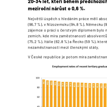
20-34 let, kteří během předchozích
meziroční nárůst o 0,6 %.
Největší úspěch s hledáním práce měli absol
(96,7 %), v Nizozemsku (94,8 %), Německu (
zájemce o práci s čerstvým diplomem bylo 
zemích, kde míra zaměstnanosti absolventů
(75,2 %), Itálie (62,8 %) a Řecko (59 %), kt
nezaměstnanosti mezi členskými státy.
V České republice je potom míra zaměstnan