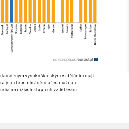
s ukončeným vysokoškolským vzděláním mají
 a jsou lépe chráněni před možnou
tudia na nižších stupních vzdělávání.