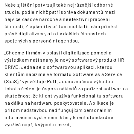
Naše zjištění potvrzují také nejrůznější odborné
studie, podle nichž patří správa dokumentů mezi
nejvíce časově náročné a neefektivní pracovní
činností. Zlepšení by přitom mohla firmám přinést
právě digitalizace, a to i v dalších činnostech
spojených s personální agendou.
„Chceme firmám v oblasti digitalizace pomoci a
výsledkem naší snahy je nový softwarový produkt HR
DRIVE. Jedná se o softwarovou aplikaci, kterou
klientům nabízíme ve formátu Software as a Service
(SaaS),“ vysvětluje Puff. Jednoznačnou výhodou
tohoto řešení je úspora nákladů za pořízení softwaru a
skutečnost, že klient využívá funkcionalitu softwaru
na dálku na hardwaru poskytovatele. Aplikace je
přitom nadstavbou nad fungujícím personálním
informačním systémem, který klient standardně
využívá např. k výpočtu mezd.