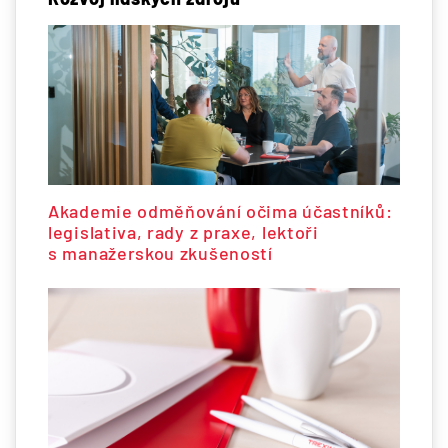
Akademie odměňování očima účastníků:
legislativa, rady z praxe, lektoři
s manažerskou zkušeností