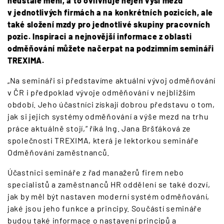
neustále mění, a to ovlivňuje nejen výši mezd
v jednotlivých firmách a na konkrétních pozicích, ale
také složení mzdy pro jednotlivé skupiny pracovních
pozic. Inspiraci a nejnovější informace z oblasti
odměňování můžete načerpat na podzimním semináři
TREXIMA.
„Na semináři si představíme aktuální vývoj odměňování
v ČR i předpoklad vývoje odměňování v nejbližším
období. Jeho účastníci získají dobrou představu o tom,
jak si jejich systémy odměňování a výše mezd na trhu
práce aktuálně stojí,“ říká Ing. Jana Bršťáková ze
společnosti TREXIMA, která je lektorkou semináře
Odměňování zaměstnanců.
Účastnici semináře z řad manažerů firem nebo
specialistů a zaměstnanců HR oddělení se také dozví,
jak by měl být nastaven moderní systém odměňování,
jaké jsou jeho funkce a principy. Součástí semináře
budou také informace o nastavení principů a