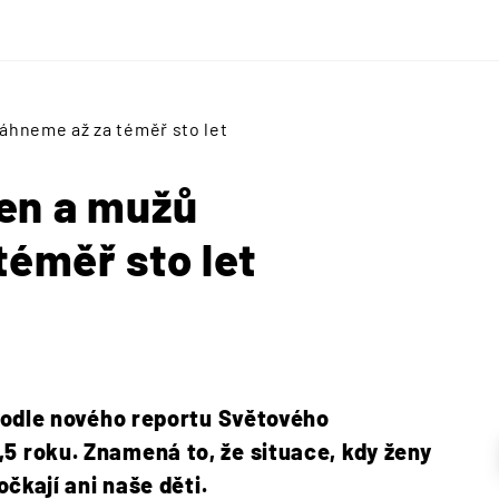
áhneme až za téměř sto let
žen a mužů
éměř sto let
 podle nového reportu Světového
 roku. Znamená to, že situace, kdy ženy
očkají ani naše děti.