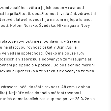
zemí z celého světa a jejich posun v rovnosti
i a příležitostí, dosažitelnosti vzdělání, zdravotní
derové platové rovnosti je na tom nejlépe Island,
vnosti. Potom Norsko, Švédsko, Nikaragua a Nový
 platové rovnosti mezi pohlavími, v Severní
ou na platovou rovnost čekat v Jižní Asii a
en ve vedení společností, Česko má pouze 15%
ozicích a v žebříčku sledovaných zemí zaujímá až
rovnání polepšilo o 4 pozice. Od posledního měření
, Mexiko a Španělsko a ze všech sledovaných zemích
 zdravotní péči dosáhlo rovnosti 48 zemí (v obou
ika). Nejhůře však dopadlo měření rovnosti
mentních demokraciích zastoupeno pouze 28 % žen a