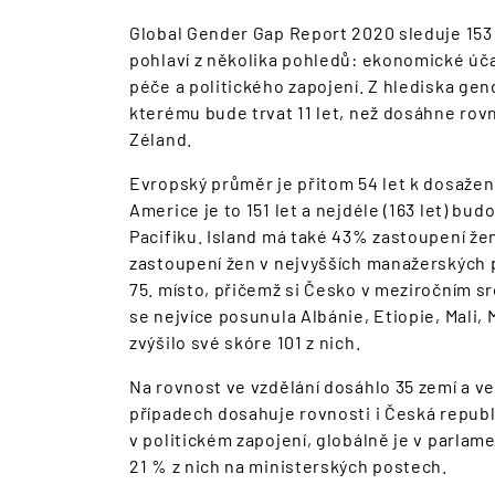
Global Gender Gap Report 2020 sleduje 153 
pohlaví z několika pohledů: ekonomické účast
péče a politického zapojení. Z hlediska gen
kterému bude trvat 11 let, než dosáhne ro
Zéland.
Evropský průměr je přitom 54 let k dosažení
Americe je to 151 let a nejdéle (163 let) bud
Pacifiku. Island má také 43% zastoupení ž
zastoupení žen v nejvyšších manažerských p
75. místo, přičemž si Česko v meziročním s
se nejvíce posunula Albánie, Etiopie, Mali
zvýšilo své skóre 101 z nich.
Na rovnost ve vzdělání dosáhlo 35 zemí a ve
případech dosahuje rovnosti i Česká republ
v politickém zapojení, globálně je v parla
21 % z nich na ministerských postech.