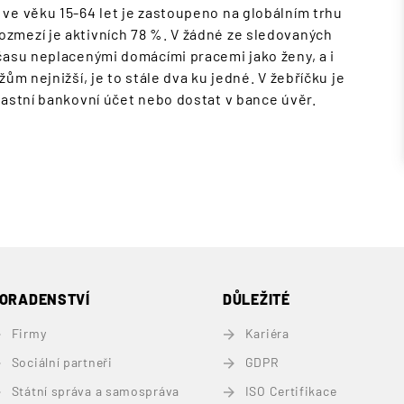
ve věku 15-64 let je zastoupeno na globálním trhu
zmezí je aktivních 78 %. V žádné ze sledovaných
času neplacenými domácími pracemi jako ženy, a i
ům nejnižší, je to stále dva ku jedné. V žebříčku je
lastní bankovní účet nebo dostat v bance úvěr.
ORADENSTVÍ
DŮLEŽITÉ
Firmy
Kariéra
Sociální partneři
GDPR
Státní správa a samospráva
ISO Certifikace