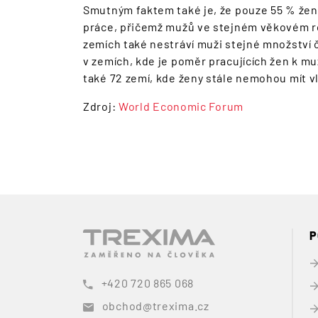
Smutným faktem také je, že pouze 55 % žen 
práce, přičemž mužů ve stejném věkovém ro
zemích také nestráví muži stejné množství 
v zemích, kde je poměr pracujících žen k muž
také 72 zemí, kde ženy stále nemohou mít v
Zdroj:
World Economic Forum
P
+420 720 865 068
obchod@trexima.cz