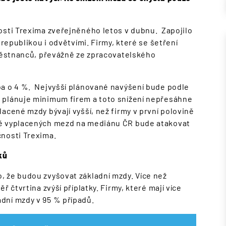
osti Trexima zveřejněného letos v dubnu. Zapojilo
 republikou i odvětvími. Firmy, které se šetření
aměstnanců, převážně ze zpracovatelského
ba o 4 %. Nejvyšší plánované navýšení bude podle
 plánuje minimum firem a toto snížení nepřesáhne
acené mzdy bývají vyšší, než firmy v první polovině
ně vyplacených mezd na mediánu ČR bude atakovat
čnosti Trexima.
ků
 že budou zvyšovat základní mzdy. Více než
 čtvrtina zvýší příplatky. Firmy, které mají více
adní mzdy v 95 % případů.