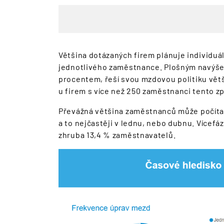
Většina dotázaných firem plánuje individuá
jednotlivého zaměstnance. Plošným navýš
procentem, řeší svou mzdovou politiku vě
u firem s více než 250 zaměstnanci tento 
Převážná většina zaměstnanců může počítat
a to nejčastěji v lednu, nebo dubnu. Vícef
zhruba 13,4 % zaměstnavatelů.