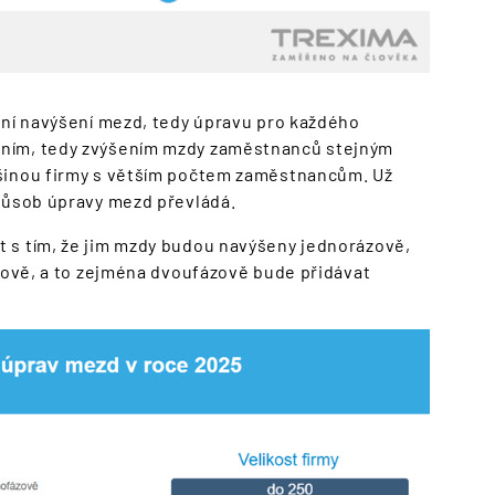
lní navýšení mezd, tedy úpravu pro každého
ením, tedy zvýšením mzdy zaměstnanců stejným
tšinou firmy s větším počtem zaměstnancům. Už
způsob úpravy mezd převládá.
 s tím, že jim mzdy budou navýšeny jednorázově,
ázově, a to zejména dvoufázově bude přidávat