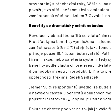
srovnatelný s přechozími roky. Věší tlak na 
považuje za nižší, než tomu bylo v minulost
zaměstnanců většinou kolem 7 %, záleží na ve
Benefity se dramaticky měnit nebudou
Revoluce v oblasti benefitů se v letošním 
Prostředky na benefity vynaložené na jed
zaměstnavatelů (59,2 %) stejné, jako tomu 
plánuje pouze 18,4 % zaměstnavatelů. Patří 
firemní akce, nebo cafeteria systém, tedy
benefity podle vlastních preferencí. „Relat
dlouhodobý investiční produkt (DIP) a to p
společnosti Trexima Radek Sedláček.
„Téměř 50 % respondentů uvedlo, že bude s
o navýšení částek u benefitů oblíbených mez
pojištění či stravenky,“ doplňuje Radek Sed
Pokud se chcete podívat na to, jak je vaše