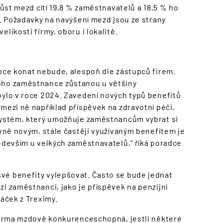
růst mezd cítí 19,8 % zaměstnavatelů a 18,5 % ho
i. Požadavky na navýšení mezd jsou ze strany
likosti firmy, oboru i lokalitě.
roce konat nebude, alespoň dle zástupců firem.
noho zaměstnance zůstanou u většiny
bylo v roce 2024. Zavedení nových typů benefitů
mezi ně například příspěvek na zdravotní péči,
 systém, který umožňuje zaměstnancům vybrat si
ivně novým, stále častěji využívaným benefitem je
ředevším u velkých zaměstnavatelů,“ říká poradce
vé benefity vylepšovat. Často se bude jednat
i zaměstnanci, jako je příspěvek na penzijní
láček z Treximy.
 firma mzdově konkurenceschopná, jestli některé