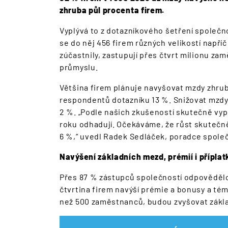
zhruba půl procenta firem.
Vyplývá to z dotazníkového šetření společn
se do něj 456 firem různých velikostí napříč
zúčastnily, zastupují přes čtvrt milionu z
průmyslu.
Většina firem plánuje navyšovat mzdy zhru
respondentů dotazníku 13 %. Snižovat mzdy
2 %. „Podle našich zkušeností skutečně vypl
roku odhadují. Očekáváme, že růst skuteč
6 %,“ uvedl Radek Sedláček, poradce spole
Navýšení základních mezd, prémií i příplat
Přes 87 % zástupců společností odpovědělo,
čtvrtina firem navýší prémie a bonusy a téměř
než 500 zaměstnanců, budou zvyšovat zákl