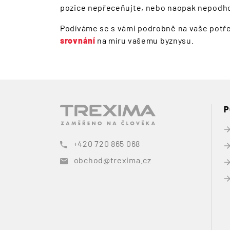
pozice nepřeceňujte, nebo naopak nepodh
Podíváme se s vámi podrobně na vaše potře
srovnání
na míru vašemu byznysu.
P
+420 720 865 068
obchod@trexima.cz