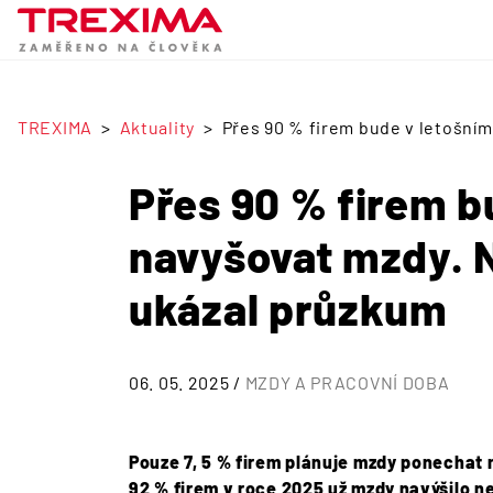
TREXIMA
Aktuality
Přes 90 % firem bude v letošním
Přes 90 % firem b
navyšovat mzdy. N
ukázal průzkum
06. 05. 2025 /
MZDY A PRACOVNÍ DOBA
Pouze 7, 5 % firem plánuje mzdy ponechat 
92 % firem v roce 2025 už mzdy navýšilo ne