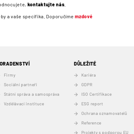
odnocujete,
kontaktujte nás
.
by a vaše specifika. Doporučíme
mzdové
ORADENSTVÍ
DŮLEŽITÉ
Firmy
Kariéra
Sociální partneři
GDPR
Státní správa a samospráva
ISO Certifikace
Vzdělávací instituce
ESG report
Ochrana oznamovatelů
Reference
Projekty s podporou EU