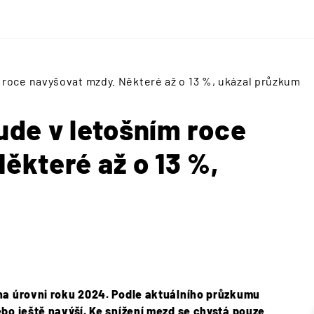
 roce navyšovat mzdy. Některé až o 13 %, ukázal průzkum
ude v letošním roce
ěkteré až o 13 %,
na úrovni roku 2024. Podle aktuálního průzkumu
bo ještě navýší. Ke snížení mezd se chystá pouze