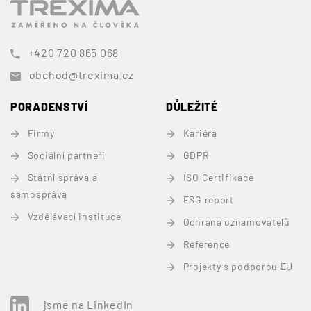
+420 720 865 068
obchod@trexima.cz
PORADENSTVÍ
DŮLEŽITÉ
Firmy
Kariéra
Sociální partneři
GDPR
Státní správa a
ISO Certifikace
samospráva
ESG report
Vzdělávací instituce
Ochrana oznamovatelů
Reference
Projekty s podporou EU
jsme na LinkedIn