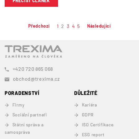
PŘEČÍST ČLÁNEK
1
2
3
4
5
Předchozí
Následující
+420 720 865 068
obchod@trexima.cz
PORADENSTVÍ
DŮLEŽITÉ
Firmy
Kariéra
Sociální partneři
GDPR
Státní správa a
ISO Certifikace
samospráva
ESG report