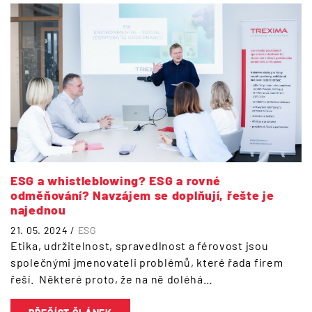
ESG a whistleblowing? ESG a rovné
odměňování? Navzájem se doplňují, řešte je
najednou
21. 05. 2024 /
ESG
Etika, udržitelnost, spravedlnost a férovost jsou
společnými jmenovateli problémů, které řada firem
řeší. Některé proto, že na ně doléhá…