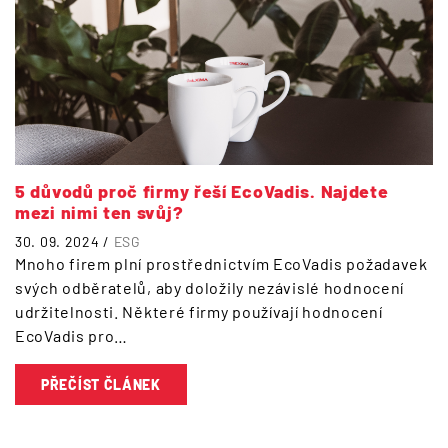
5 důvodů proč firmy řeší EcoVadis. Najdete
mezi nimi ten svůj?
30. 09. 2024 /
ESG
Mnoho firem plní prostřednictvím EcoVadis požadavek
svých odběratelů, aby doložily nezávislé hodnocení
udržitelnosti. Některé firmy používají hodnocení
EcoVadis pro…
PŘEČÍST ČLÁNEK