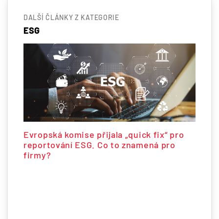
DALŠÍ ČLÁNKY Z KATEGORIE
ESG
Evropská komise přijala „quick fix“ pro
reportování ESG. Co to znamená pro
firmy?