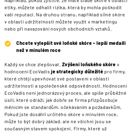
Například, pokud zjistíte, že máte slabé skóre v oblasti
etiky, můžete odhalit rizika, která by mohla poškodit
vaší reputaci. Na druhou stranu, například silné skóre
v oblasti udržitelnosti můžete využít v marketingu
nebo při navazování nových obchodních vztahů.
Chcete vylepšit své loňské skóre – lepší medaili
než v minulém roce
Každý se chce zlepšovat.
Zvýšení loňského skóre
v
hodnocení EcoVadis
je strategicky důležité
pro firmy,
které chtějí upevňovat své postavení v oblasti
udržitelnosti a společenské odpovědnosti. Hodnocení
EcoVadis není jednorázový proces, ale spíše průběžné
úsilí, které odráží, jak dobře se firma přizpůsobuje
měnícím se standardům, očekáváním a požadavkům.
Pokud jste dosáhli určitého skóre v minulém roce,
může to být dobrý základ, ale ne všichni jsou se
současným stavem spokojeni. Firmy, které už