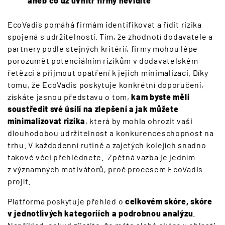
aneb co už uvnitř firmy nevidíte
EcoVadis pomáhá firmám identifikovat a řídit rizika
spojená s udržitelností. Tím, že zhodnotí dodavatele a
partnery podle stejných kritérií, firmy mohou lépe
porozumět potenciálním rizikům v dodavatelském
řetězci a přijmout opatření k jejich minimalizaci. Díky
tomu, že EcoVadis poskytuje konkrétní doporučení,
získáte jasnou představu o tom,
kam byste měli
soustředit své úsilí na zlepšení a jak můžete
minimalizovat rizika
, která by mohla ohrozit vaši
dlouhodobou udržitelnost a konkurenceschopnost na
trhu. V každodenní rutině a zajetých kolejích snadno
takové věci přehlédnete. Zpětná vazba je jedním
z významných motivátorů, proč procesem EcoVadis
projít.
Platforma poskytuje přehled o
celkovém skóre, skóre
v jednotlivých kategoriích a podrobnou analýzu
.