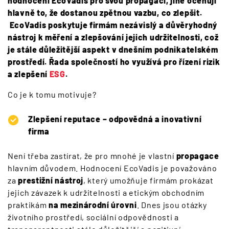
hodnocení EcoVadis pro svou propagaci, jiné oceňují
hlavně to, že dostanou zpětnou vazbu, co zlepšit.
EcoVadis poskytuje firmám nezávislý a důvěryhodný
nástroj k měření a zlepšování jejich udržitelnosti, což
je stále důležitější aspekt v dnešním podnikatelském
prostředí. Řada společností ho využívá pro řízení rizik
a zlepšení
ESG
.
Co je k tomu motivuje?
Zlepšení reputace – odpovědná a inovativní
firma
Není třeba zastírat, že pro mnohé je vlastní
propagace
hlavním důvodem. Hodnocení EcoVadis je považováno
za
prestižní nástroj
, který umožňuje firmám prokázat
jejich závazek k udržitelnosti a etickým obchodním
praktikám
na mezinárodní úrovni
. Dnes jsou otázky
životního prostředí, sociální odpovědnosti a