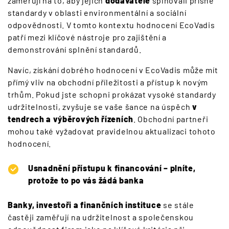
zaměřují na to, aby jejich
dodavatelé
splňovali přísné
standardy v oblasti environmentální a sociální
odpovědnosti. V tomto kontextu hodnocení EcoVadis
patří mezi klíčové nástroje pro zajištění a
demonstrování splnění standardů.
Navíc, získání dobrého hodnocení v EcoVadis může mít
přímý vliv na obchodní příležitosti a přístup k novým
trhům. Pokud jste schopni prokázat vysoké standardy
udržitelnosti, zvyšuje se vaše šance na úspěch
v
tendrech a výběrových řízeních
. Obchodní partneři
mohou také vyžadovat pravidelnou aktualizaci tohoto
hodnocení.
Usnadnění přístupu k financování – plníte,
protože to po vás žádá banka
Banky, investoři a finančních instituce
se stále
častěji zaměřují na udržitelnost a společenskou