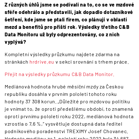
Z různých úhlů jsme se podívali na to, co se ve mzdové
sféře odehrálo a představili, jak dopadlo dotazníkové
šetření, kde jsme se ptali firem, co plánují v oblasti
mezd a benefitů pro příští rok. Výsledky třetího C&B
Data Monitoru už byly odprezentovány, co z nich
vyplývá?
Kompletní výsledky průzkumu najdete zdarma na
stránkách
hrdrive.eu
v sekci srovnání s trhem práce.
Přejít na výsledky průzkumu C&B Data Monitor.
Mediánová hodnota hrubé měsíční mzdy za Českou
republiku dosáhla v prvním pololetí tohoto roku
hodnoty 37 308 korun. „Důležité pro mzdovou politiku
je vnímat to, že oproti předešlému období, to znamená
oproti prvnímu pololetí roku 2022, mediánová hodnota
vzrostla o 7,6 %,“ vysvětluje dostupná data ředitel
podnikového poradenství TREXIMY Josef Chovanec.
Hodnota mediánu za 1. pololetí roku 2022 byla 34 687