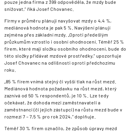
pouze jedna firma z 399 odpověděla, že mzdy bude
snižovat,“ říká Josef Chovanec.
Firmy v průměru plánují navyšovat mzdy o 4,4 %,
mediánová hodnota je pak 5 %. Navýšení plánují
zejména přes základní mzdy. „Oproti předešlým
průzkumům vzrostlo i osobní ohodnocení. Téměř 25 %
firem, které mají složku osobního ohodnocení, bude do
této složky přidávat mzdové prostředky,“ upozorňuje
Josef Chovanec na odlišnosti oproti předchozímu
roku.
„85 % firem vnímá stejný či vyšší tlak na růst mezd.
Mediánová hodnota požadavku na růst mezd, který
zaznívá od 50 % respondentů, je 10 %. Lze tedy
očekávat, že dohoda mezi zaměstnavateli a
zaměstnanci (či jejich zástupci) na růstu mezd bude v
rozmezí 7 – 7,5 % pro rok 2024,“ doplňuje.
Téměř 30 % firem označilo, že způsob úpravy mezd