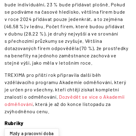
bude individuální, 23 % bude přidávat plošně. Pokud
se podíváme na časové hledisko, většina firem bude
v roce 2024 přidávat pouze jedenkrát, a to zejména
(46,58 %) v lednu. Počet firem, které budou přidávat
v dubnu (28,22 %), je druhý nejvyšší a ve srovnání
s přechozími průzkumy se zvyšuje. Většina
dotazovaných firem odpověděla (70 %), že prostředky
na benefity na jednoho zaměstnance zachová ve
stejné výši, jako měla v letošním roce.
TREXIMA pro příští rok připravila další běh
vzdělávacího programu Akademie odměňování, který
je určen pro všechny, kteří chtějí získat kompletní
znalosti o odměňování.
Dozvědět se více o Akademii
odměňování
, která je až do konce listopadu za
zvýhodněnou cenu.
Rubriky
Mzdy a pracovní doba