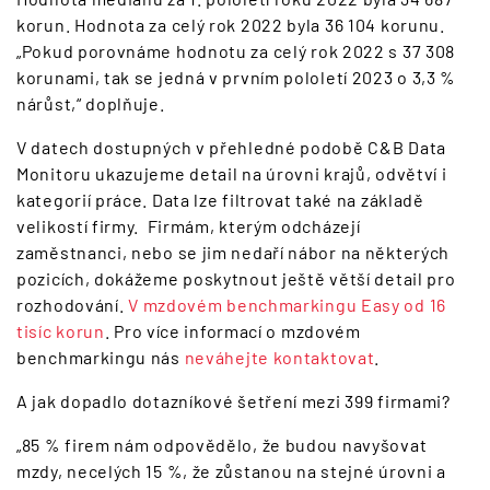
korun. Hodnota za celý rok 2022 byla 36 104 korunu.
„Pokud porovnáme hodnotu za celý rok 2022 s 37 308
korunami, tak se jedná v prvním pololetí 2023 o 3,3 %
nárůst,“ doplňuje.
V datech dostupných v přehledné podobě C&B Data
Monitoru ukazujeme detail na úrovni krajů, odvětví i
kategorií práce. Data lze filtrovat také na základě
velikostí firmy. Firmám, kterým odcházejí
zaměstnanci, nebo se jim nedaří nábor na některých
pozicích, dokážeme poskytnout ještě větší detail pro
rozhodování.
V mzdovém benchmarkingu Easy od 16
tisíc korun
. Pro více informací o mzdovém
benchmarkingu nás
neváhejte kontaktovat
.
A jak dopadlo dotazníkové šetření mezi 399 firmami?
„85 % firem nám odpovědělo, že budou navyšovat
mzdy, necelých 15 %, že zůstanou na stejné úrovni a