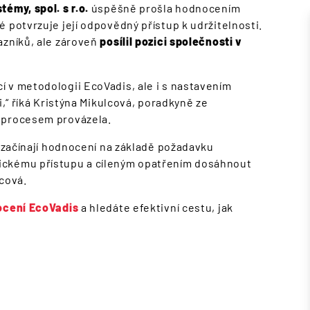
témy, spol. s r.o.
úspěšně prošla hodnocením
ré potvrzuje její odpovědný přístup k udržitelnosti.
azníků, ale zároveň
posílil pozici společnosti v
 v metodologii EcoVadis, ale i s nastavením
i,“ říká Kristýna Mikulcová, poradkyně ze
 procesem provázela.
é začínají hodnocení na základě požadavku
ickému přístupu a cíleným opatřením dosáhnout
lcová.
cení EcoVadis
a hledáte efektivní cestu, jak