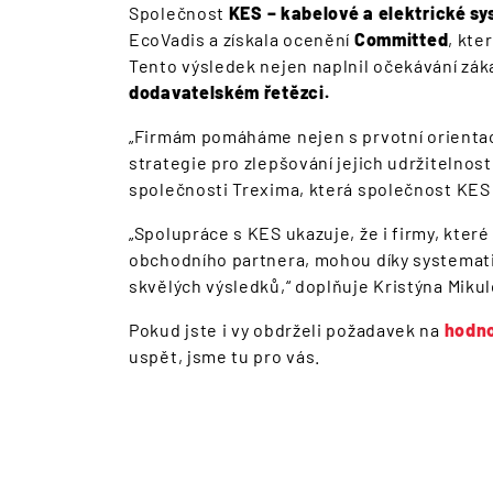
Společnost
KES – kabelové a elektrické sys
EcoVadis a získala ocenění
Committed
, kte
Tento výsledek nejen naplnil očekávání zák
dodavatelském řetězci.
„Firmám pomáháme nejen s prvotní orientací
strategie pro zlepšování jejich udržitelnost
společnosti Trexima, která společnost KES
„Spolupráce s KES ukazuje, že i firmy, kter
obchodního partnera, mohou díky systemat
skvělých výsledků,“ doplňuje Kristýna Miku
Pokud jste i vy obdrželi požadavek na
hodno
uspět, jsme tu pro vás.