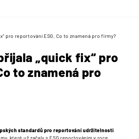
ix“ pro reportování ESG. Co to znamená pro firmy?
ijala „quick fix“ pro
Co to znamená pro
pských standardů pro reportování udržitelnosti
irmy, které už začaly s ESG reportováním v roce