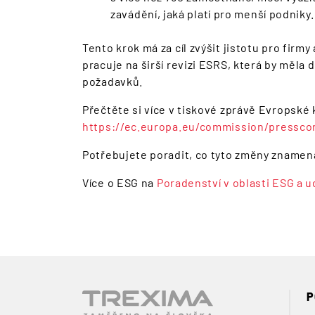
zavádění, jaká platí pro menší podniky.
Tento krok má za cíl zvýšit jistotu pro firm
pracuje na širší revizi ESRS, která by měla
požadavků.
Přečtěte si více v tiskové zprávě Evropské
https://ec.europa.eu/commission/pressco
Potřebujete poradit, co tyto změny znamena
Více o ESG na
Poradenství v oblasti ESG a u
P