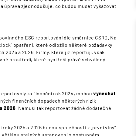
vá úprava zjednodušuje, co budou muset vykazovat
a povinného ESG reportování dle směrnice CSRD. Na
-clock“ opatření, které odložilo některé požadavky
ch 2025 a 2026. Firmy, které již reportují, však
vné prostředí, které nyní řeší právě schválený
 reportovaly za finanční rok 2024, mohou
vynechat
aných finančních dopadech některých rizik
a 2026
. Nemusí tak reportovat žádné dodatečné
í roky 2025 a 2026 budou společnosti z „první vlny“
ít většinu stejných ustanovení o postupném