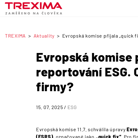
TREXIMA
Aktuality
Evropská komise přijala „quick f
Evropská komise př
reportování ESG. 
firmy?
15. 07. 2025 /
ESG
Evropská komise 11.7. schválila úpravy
Evro
(ESRS)
, označované jako
„quick fix“
. Pro f