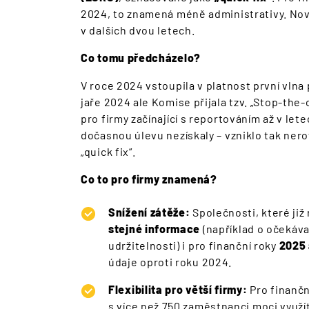
2024, to znamená méně administrativy. No
v dalších dvou letech.
Co tomu předcházelo?
V roce 2024 vstoupila v platnost první vln
jaře 2024 ale Komise přijala tzv. „Stop-the
pro firmy začínající s reportováním až v lete
dočasnou úlevu nezískaly – vzniklo tak nero
„quick fix“.
Co to pro firmy znamená?
Snížení zátěže:
Společnosti, které již
stejné informace
(například o očekáv
udržitelnosti) i pro finanční roky
2025 
údaje oproti roku 2024.
Flexibilita pro větší firmy:
Pro finančn
s více než 750 zaměstnanci moci využ