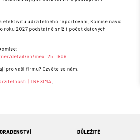
y a efektivitu udržitelného reportování. Komise navíc
 do roku 2027 podstatně snížit počet datových
 komise:
rner/detail/en/mex_25_1809
jí pro vaši firmu? Ozvěte se nám.
držitelnosti | TREXIMA
.
ORADENSTVÍ
DŮLEŽITÉ