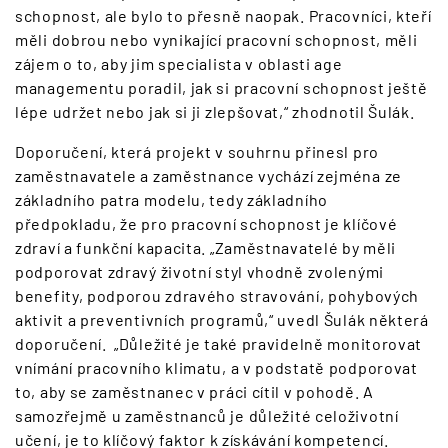
schopnost, ale bylo to přesně naopak. Pracovníci, kteří
měli dobrou nebo vynikající pracovní schopnost, měli
zájem o to, aby jim specialista v oblasti age
managementu poradil, jak si pracovní schopnost ještě
lépe udržet nebo jak si ji zlepšovat,“ zhodnotil Šulák.
Doporučení, která projekt v souhrnu přinesl pro
zaměstnavatele a zaměstnance vychází zejména ze
základního patra modelu, tedy základního
předpokladu, že pro pracovní schopnost je klíčové
zdraví a funkční kapacita. „Zaměstnavatelé by měli
podporovat zdravý životní styl vhodně zvolenými
benefity, podporou zdravého stravování, pohybových
aktivit a preventivních programů,“ uvedl Šulák některá
doporučení. „Důležité je také pravidelně monitorovat
vnímání pracovního klimatu, a v podstatě podporovat
to, aby se zaměstnanec v práci cítil v pohodě. A
samozřejmě u zaměstnanců je důležité celoživotní
učení, je to klíčový faktor k získávání kompetencí.