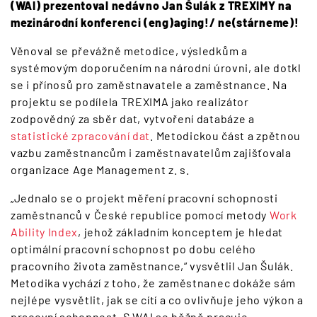
(WAI) prezentoval nedávno Jan Šulák z TREXIMY na
mezinárodní konferenci (eng)aging!/ ne(stárneme)!
Věnoval se převážně metodice, výsledkům a
systémovým doporučením na národní úrovni, ale dotkl
se i přínosů pro zaměstnavatele a zaměstnance. Na
projektu se podílela TREXIMA jako realizátor
zodpovědný za sběr dat, vytvoření databáze a
statistické zpracování dat
. Metodickou část a zpětnou
vazbu zaměstnancům i zaměstnavatelům zajišťovala
organizace Age Management z. s.
„Jednalo se o projekt měření pracovní schopnosti
zaměstnanců v České republice pomocí metody
Work
Ability Index
, jehož základním konceptem je hledat
optimální pracovní schopnost po dobu celého
pracovního života zaměstnance,“ vysvětlil Jan Šulák.
Metodika vychází z toho, že zaměstnanec dokáže sám
nejlépe vysvětlit, jak se cítí a co ovlivňuje jeho výkon a
pracovní schopnost. S WAI se běžně pracuje