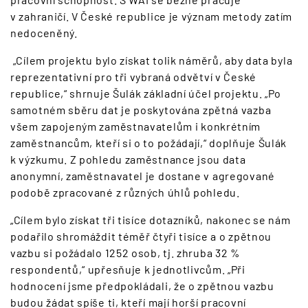
v zahraničí. V České republice je význam metody zatím
nedoceněný.
„Cílem projektu bylo získat tolik náměrů, aby data byla
reprezentativní pro tři vybraná odvětví v České
republice,“ shrnuje Šulák základní účel projektu. „Po
samotném sběru dat je poskytována zpětná vazba
všem zapojeným zaměstnavatelům i konkrétním
zaměstnancům, kteří si o to požádají,“ doplňuje Šulák
k výzkumu. Z pohledu zaměstnance jsou data
anonymní, zaměstnavatel je dostane v agregované
podobě zpracované z různých úhlů pohledu.
„Cílem bylo získat tři tisíce dotazníků, nakonec se nám
podařilo shromáždit téměř čtyři tisíce a o zpětnou
vazbu si požádalo 1252 osob, tj. zhruba 32 %
respondentů,“ upřesňuje k jednotlivcům. „Při
hodnocení jsme předpokládali, že o zpětnou vazbu
budou žádat spíše ti, kteří mají horší pracovní