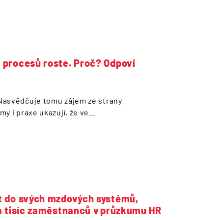
 procesů roste. Proč? Odpoví
Nasvědčuje tomu zájem ze strany
y i praxe ukazují, že ve…
t do svých mzdových systémů,
ta tisíc zaměstnanců v průzkumu HR