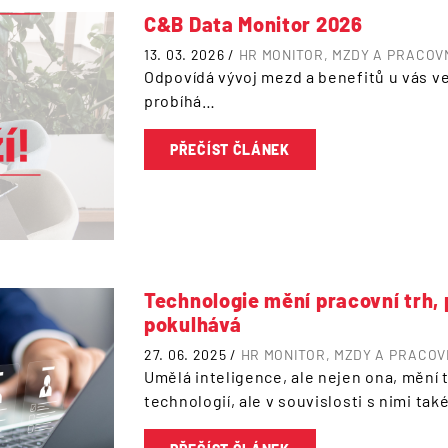
C&B Data Monitor 2026
13. 03. 2026 /
HR MONITOR
MZDY A PRACOV
Odpovídá vývoj mezd a benefitů u vás v
probíhá…
PŘEČÍST ČLÁNEK
Technologie mění pracovní trh, 
pokulhává
27. 06. 2025 /
HR MONITOR
MZDY A PRACOV
Umělá inteligence, ale nejen ona, mění 
technologií, ale v souvislosti s nimi ta