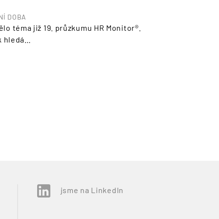
NÍ DOBA
nělo téma již 19. průzkumu HR Monitor®.
k hledá…
jsme na LinkedIn