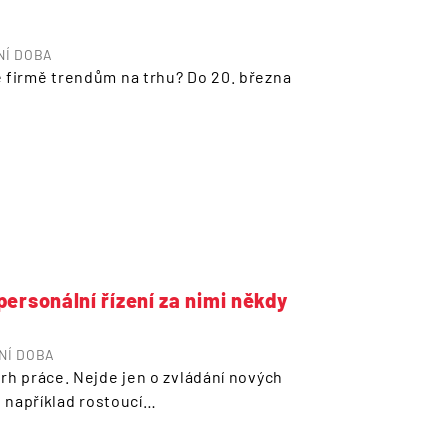
NÍ DOBA
e firmě trendům na trhu? Do 20. března
personální řízení za nimi někdy
NÍ DOBA
trh práce. Nejde jen o zvládání nových
ké například rostoucí…