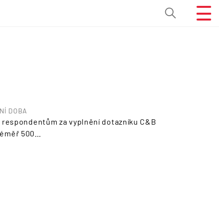
NÍ DOBA
 respondentům za vyplnění dotazníku C&B
o téměř 500…