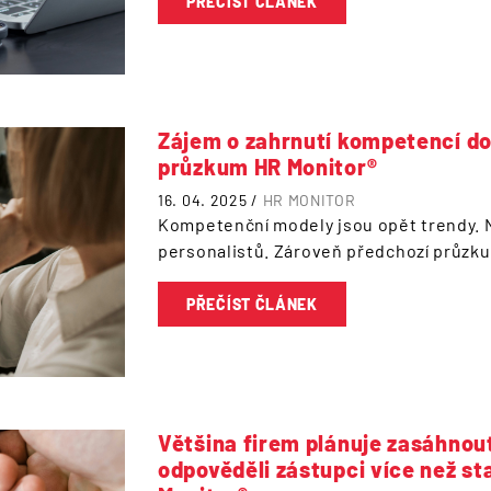
PŘEČÍST ČLÁNEK
Zájem o zahrnutí kompetencí do
průzkum HR Monitor®
16. 04. 2025 /
HR MONITOR
Kompetenční modely jsou opět trendy. 
personalistů. Zároveň předchozí průzkum
PŘEČÍST ČLÁNEK
Většina firem plánuje zasáhnou
odpověděli zástupci více než s