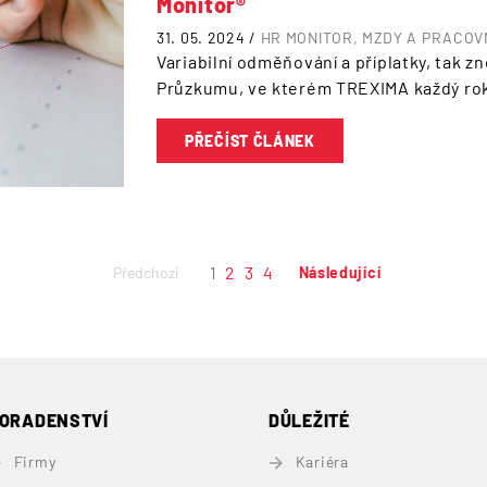
Monitor®
31. 05. 2024 /
HR MONITOR
MZDY A PRACOV
Variabilní odměňování a příplatky, tak z
Průzkumu, ve kterém TREXIMA každý ro
PŘEČÍST ČLÁNEK
1
2
3
4
Předchozí
Následující
ORADENSTVÍ
DŮLEŽITÉ
Firmy
Kariéra