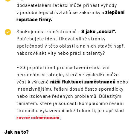
dodavatelském řetězci může přinést výhody
v podobě lepších vztahů se zákazníky a
zlepšení
reputace firmy.
Spokojenost zaměstnanců –
S jako „social“.
Potřebujete identifikovat silné stránky
společnosti v této oblasti a na nich stavět např.
náborové aktivity nebo práci s talenty?
ESG je příležitost pro nastavení efektivní
personální strategie, která ve výsledku může
vést k výrazně
nižší fluktuaci zaměstnanců
nebo
intenzivnějšímu řešení dosud často sporadicky
nebo izolovaně řešených problémů. Důležitým
tématem, které je součástí komplexního řešení
firemního vykazování udržitelnosti, je například
rovné odměňování
.
Jak na to?