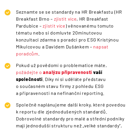
Seznamte se se standardy na HR Breakfastu (HR
Breakfast Brno –
zjistit více
, HR Breakfast
Pardubice –
zjistit více
) věnovanému tomuto
tématu nebo si domluvte 20minutovou
konzultaci zdarma s poradci pro ESG Kristýnou
Mikulcovou a Davidem Dušánkem –
napsat
poradcům
.
Pokud už povědomí o problematice máte,
požádejte o
analýzu připravenosti
vaší
společnosti
. Díky ní si uděláte představu
o současném stavu firmy z pohledu ESG
a připravenosti na nefinanční reporting.
Společně naplánujeme další kroky, které povedou
k reportu dle zjednodušených standardů.
Dobrovolné standardy pro malé a střední podniky
mají jednodušší strukturu než „velké standardy“,