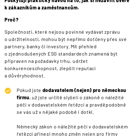
Poskytují praktický návod na to, jak si nezavřít dveře
k zákazníkům a zaměstnancům.
Proč?
Společnosti, které nejsou povinné vydávat zprávu
o udržitelnosti, mohou být nepřímo dotčeny přes své
partnery, banky či investory. Mít přehled
o zjednodušených ESG standardech znamená být
připraven na požadavky trhu, udržet
konkurenceschopnost, zlepšit reputaci
a důvěryhodnost.
Pokud jste
dodavatelem (nejen) pro německou
firmu
, už jste určitě slyšeli o zákoně o náležité
péči v dodavatelském řetězci a pravděpodobně
se vás už v nějaké podobě i dotkl.
Německý zákon o náležité péči v dodavatelském
řetězci přinesl mnoho změn nejen pro firmy