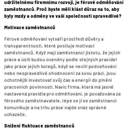
udržitelnému firemnímu rozvoji, je férové odměňování
zaměstnanců. Proč byste měli klást důraz na to, aby
byly mzdy a odměny ve vaší společnosti spravedlivé?
Motivace zaměstnanců
Férové odměňování vytváří prostředí důvěry a
transparentnosti, které posiluje motivaci
zaměstnanců. Když mají zaměstnanci jistotu, že jejich
práce a úsilí budou oceněny podle stejných pravidel
jako práce jejich kolegů, když se necítí podceňováni
nebo nespravedlivě ohodnoceni za svou práci, jsou
ochotnější investovat svůj čas a energii do plnění
pracovních povinností. Navíc firma, která má jasně
nastavená pravidla pro odměňování, je považována za
férového zaměstnavatele, lépe se jí se zaměstnanci
komunikuje a na trhu práce najde snáz správné
uchazeče.
Snížení fluktuace zaměstnanců