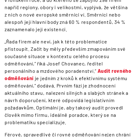
napříč regiony, obory i velikostmi, vyplývá, že většina
z nich o nové evropské směrnici ví. Směrnici nebo
alespoň její hlavní body zná 60 % respondentů, 34 %
zaznamenalo její existenci.
„Řada firem ale neví, jak k této problematice
přistoupit. Začít by měly především zmapováním své
současné situace v kontextu celého procesu
odměňování,” říká Josef Chovanec, ředitel
personálního a mzdového poradenství.“
Audit rovného
odměňování
je jedním z kroků k efektivnímu systému
odměňování,” dodává. Prvním fází je zhodnocení
aktuálního stavu, nalezení silných a slabých stránek a
návrh doporučení, které odpovídá legislativním
požadavkům. Optimální je, aby takový audit provedl
člověk mimo firmu, ideálně poradce, který se na
problematiku specializuje.
Férové, spravedlivé či rovné odměňování nejen chrání