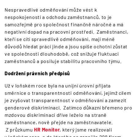
Nespravedlivé odměňování může vést k
nespokojenosti a odchodu zaměstnanců, to je
samozřejmě pro společnost finančně náročné a má
negativní dopad na pracovní prostředí. Zaměstnanci,
kteří se cítí spravedlivě odměňováni, mají méně
důvodů hledat práci jinde a jsou spíše ochotni zůstat
ve společnosti dlouhodobě, což snižuje fluktuaci
zaměstnanců a posiluje stabilitu pracovního týmu.
Dodržení právních předpisů
Už v loňském roce byla na unijní úrovni přijata
směrnice o transparentnosti odměňování, jejímž cílem
je zvyšovat transparentnost v odměňování a zamezit
genderové diskriminaci. Zatímco důkazní břemeno pro
mzdovou diskriminaci dříve leželo na straně
zaměstnance, nově přejde na zaměstnavatele.
Z průzkumu
HR Monitor
, který jsme realizovali
v loňském roce, a do kterého se zapojilo 298 firem