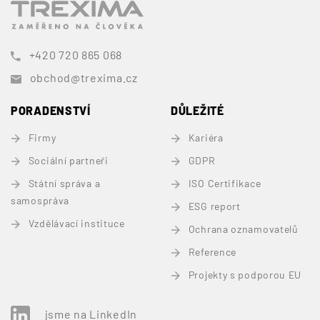
+420 720 865 068
obchod@trexima.cz
PORADENSTVÍ
DŮLEŽITÉ
Firmy
Kariéra
Sociální partneři
GDPR
Státní správa a
ISO Certifikace
samospráva
ESG report
Vzdělávací instituce
Ochrana oznamovatelů
Reference
Projekty s podporou EU
jsme na LinkedIn