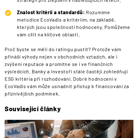
Znalost kritérií a standardů:
Rozumíme
metodice EcoVadis a kritériím, na základě,
kterých jsou společnosti hodnoceny. Pomůžeme
vám cílit na klíčové oblasti.
Proč byste se měli do ratingu pustit? Protože vám
přináší výhody nejen v obchodních vztazích, ale i
zvýšení reputace a promítne se i ve finančních
výsledcích. Banky a investoři stále častěji zohledňují
ESG kritéria při rozhodování. Dobré hodnocení v
EcoVadis vám může usnadnit přístup k financování za
příznivějších podmínek.
Související články