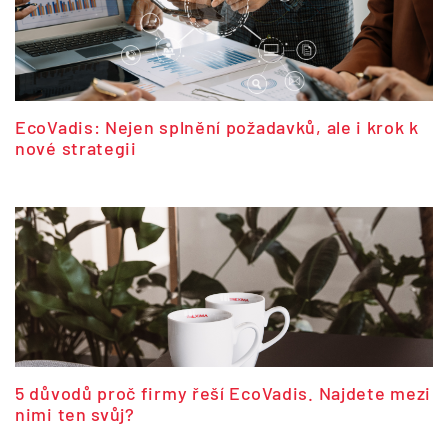
EcoVadis: Nejen splnění požadavků, ale i krok k
nové strategii
5 důvodů proč firmy řeší EcoVadis. Najdete mezi
nimi ten svůj?