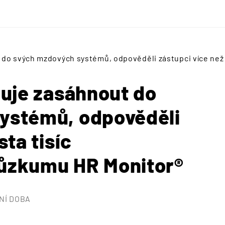
t do svých mzdových systémů, odpověděli zástupci více než
nuje zasáhnout do
ystémů, odpověděli
sta tisíc
růzkumu HR Monitor®
NÍ DOBA