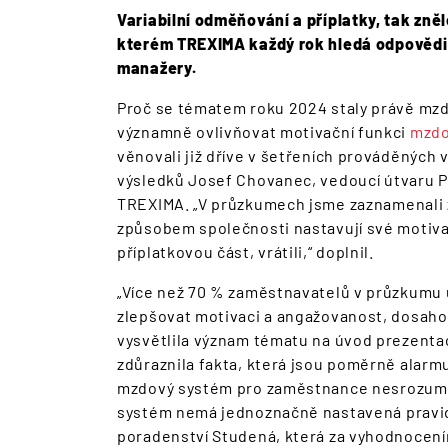
Variabilní odměňování a příplatky, tak zně
kterém TREXIMA každý rok hledá odpovědi n
manažery.
Proč se tématem roku 2024 staly právě mzdy
významně ovlivňovat motivační funkci
mzdo
věnovali již dříve v šetřeních prováděných 
výsledků Josef Chovanec, vedoucí útvaru 
TREXIMA. „V průzkumech jsme zaznamenali z
způsobem společnosti nastavují své motivač
příplatkovou část, vrátili,“ doplnil.
„Více než 70 % zaměstnavatelů v průzkumu u
zlepšovat motivaci a angažovanost, dosaho
vysvětlila význam tématu na úvod prezenta
zdůraznila fakta, která jsou poměrně alarmuj
mzdový systém pro zaměstnance nesrozumite
systém nemá jednoznačně nastavená pravid
poradenství Studená, která za vyhodnocení