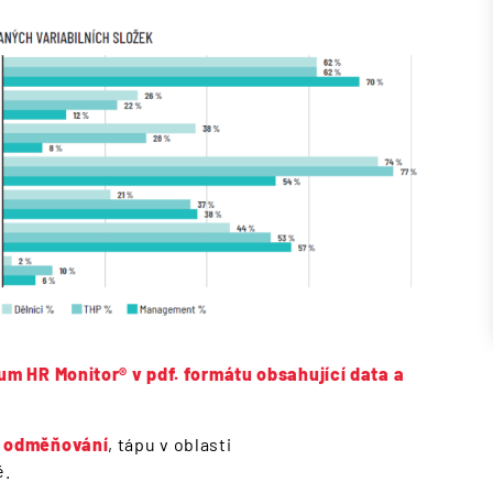
m HR Monitor® v pdf. formátu obsahující data a
 odměňování
, tápu v oblasti
mě.