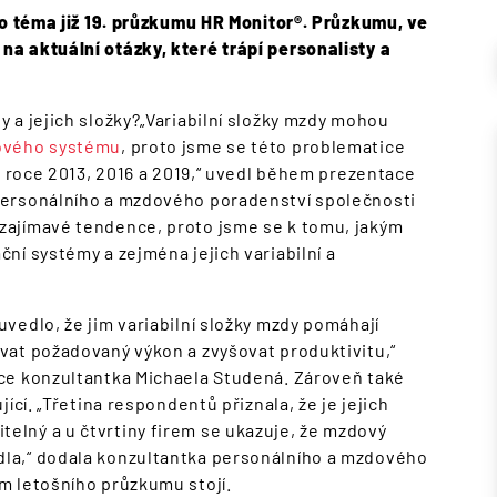
lo téma již 19. průzkumu HR Monitor®. Průzkumu, ve
a aktuální otázky, které trápí personalisty a
 a jejich složky?„Variabilní složky mzdy mohou
vého systému
, proto jsme se této problematice
v roce 2013, 2016 a 2019,“ uvedl během prezentace
Personálního a mzdového poradenství společnosti
ajímavé tendence, proto jsme se k tomu, jakým
ní systémy a zejména jejich variabilní a
vedlo, že jim variabilní složky mzdy pomáhají
vat požadovaný výkon a zvyšovat produktivitu,“
ce konzultantka Michaela Studená. Zároveň také
ící. „Třetina respondentů přiznala, že je jejich
lný a u čtvrtiny firem se ukazuje, že mzdový
la,“ dodala konzultantka personálního a mzdového
m letošního průzkumu stojí.