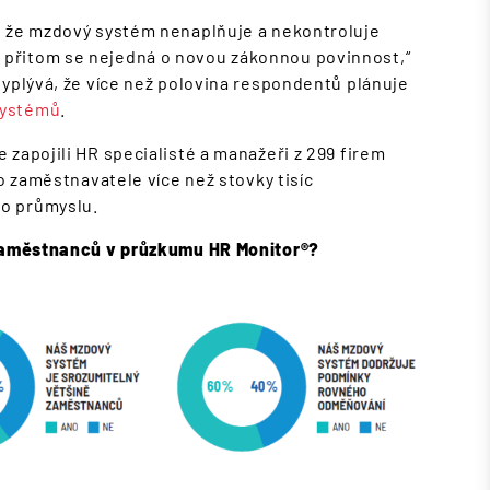
, že mzdový systém nenaplňuje a nekontroluje
, přitom se nejedná o novou zákonnou povinnost,“
vyplývá, že více než polovina respondentů plánuje
systémů
.
zapojili HR specialisté a manažeři z 299 firem
 o zaměstnavatele více než stovky tisíc
ho průmyslu.
c zaměstnanců v průzkumu HR Monitor®?