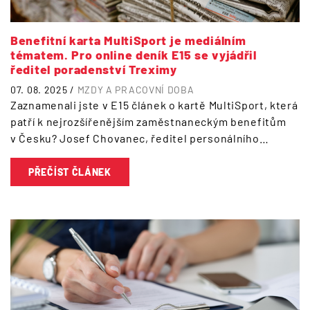
Benefitní karta MultiSport je mediálním
tématem. Pro online deník E15 se vyjádřil
ředitel poradenství Treximy
07. 08. 2025 /
MZDY A PRACOVNÍ DOBA
Zaznamenali jste v E15 článek o kartě MultiSport, která
patří k nejrozšířenějším zaměstnaneckým benefitům
v Česku? Josef Chovanec, ředitel personálního…
PŘEČÍST ČLÁNEK