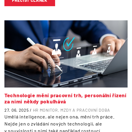
PŘEČÍST ČLÁNEK
Technologie mění pracovní trh, personální řízení
za nimi někdy pokulhává
27. 06. 2025 /
HR MONITOR
MZDY A PRACOVNÍ DOBA
Umělá inteligence, ale nejen ona, mění trh práce.
Nejde jen o zvládání nových technologií, ale
v souvislosti s nimi také například rostoucí…