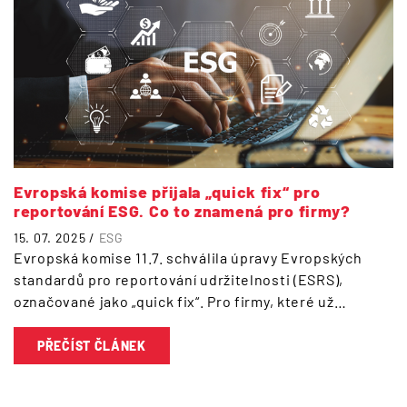
Evropská komise přijala „quick fix“ pro
reportování ESG. Co to znamená pro firmy?
15. 07. 2025 /
ESG
Evropská komise 11.7. schválila úpravy Evropských
standardů pro reportování udržitelnosti (ESRS),
označované jako „quick fix“. Pro firmy, které už…
PŘEČÍST ČLÁNEK