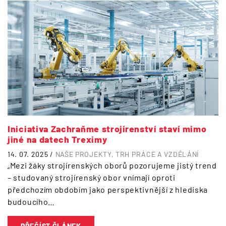
Iniciativa Zachraňme strojírenství staví mimo
jiné na datech Treximy
14. 07. 2025 /
NAŠE PROJEKTY
TRH PRÁCE A VZDĚLÁNÍ
„Mezi žáky strojírenských oborů pozorujeme jistý trend
– studovaný strojírenský obor vnímají oproti
předchozím obdobím jako perspektivnější z hlediska
budoucího…