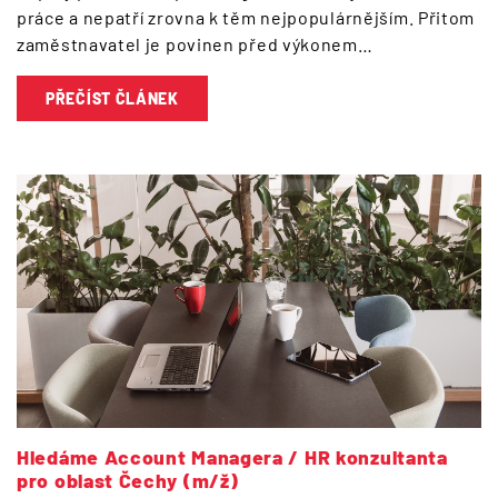
práce a nepatří zrovna k těm nejpopulárnějším. Přitom
zaměstnavatel je povinen před výkonem…
PŘEČÍST ČLÁNEK
Hledáme Account Managera / HR konzultanta
pro oblast Čechy (m/ž)