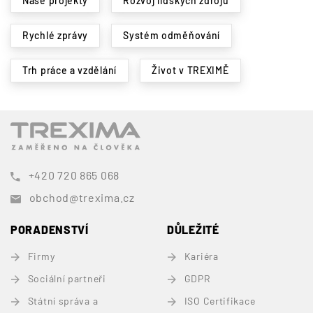
Naše projekty
Rozvoj lidských zdrojů
Rychlé zprávy
Systém odměňování
Trh práce a vzdělání
Život v TREXIMĚ
+420 720 865 068
obchod@trexima.cz
PORADENSTVÍ
DŮLEŽITÉ
Firmy
Kariéra
Sociální partneři
GDPR
Státní správa a
ISO Certifikace