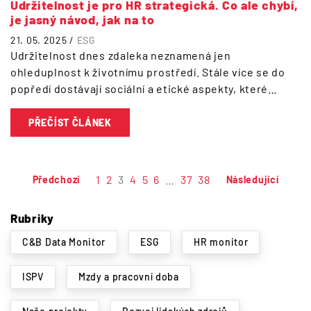
Udržitelnost je pro HR strategická. Co ale chybí,
je jasný návod, jak na to
21. 05. 2025 /
ESG
Udržitelnost dnes zdaleka neznamená jen
ohleduplnost k životnímu prostředí. Stále více se do
popředí dostávají sociální a etické aspekty, které…
PŘEČÍST ČLÁNEK
1
2
3
4
5
6
…
37
38
Předchozí
Následující
Rubriky
C&B Data Monitor
ESG
HR monitor
ISPV
Mzdy a pracovní doba