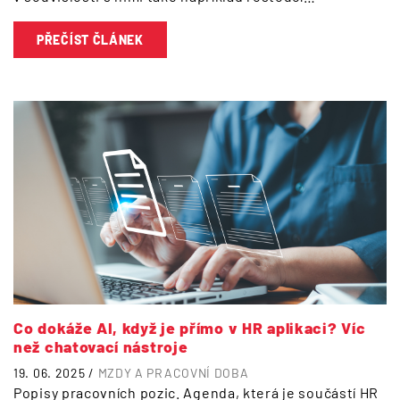
PŘEČÍST ČLÁNEK
Co dokáže AI, když je přímo v HR aplikaci? Víc
než chatovací nástroje
19. 06. 2025 /
MZDY A PRACOVNÍ DOBA
Popisy pracovních pozic. Agenda, která je součástí HR