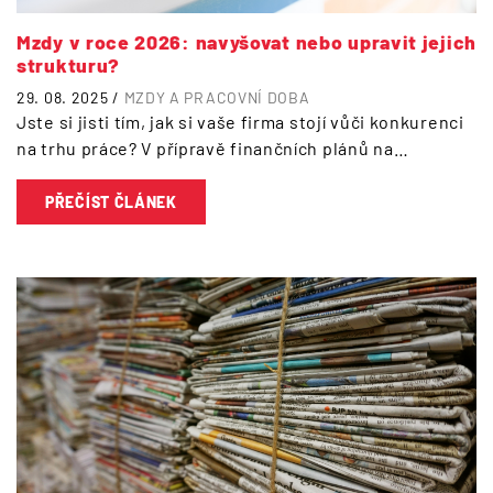
Mzdy v roce 2026: navyšovat nebo upravit jejich
strukturu?
29. 08. 2025 /
MZDY A PRACOVNÍ DOBA
Jste si jisti tím, jak si vaše firma stojí vůči konkurenci
na trhu práce? V přípravě finančních plánů na…
PŘEČÍST ČLÁNEK