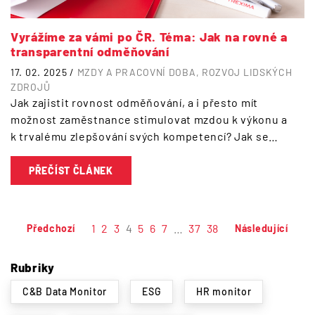
Vyrážíme za vámi po ČR. Téma: Jak na rovné a
transparentní odměňování
17. 02. 2025 /
MZDY A PRACOVNÍ DOBA
ROZVOJ LIDSKÝCH
ZDROJŮ
Jak zajistit rovnost odměňování, a i přesto mít
možnost zaměstnance stimulovat mzdou k výkonu a
k trvalému zlepšování svých kompetencí? Jak se…
PŘEČÍST ČLÁNEK
1
2
3
4
5
6
7
…
37
38
Předchozí
Následující
Rubriky
C&B Data Monitor
ESG
HR monitor