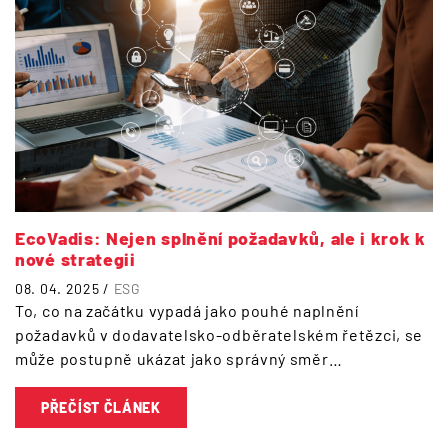
EcoVadis: Nejen splnění požadavků, ale i krok k
nové strategii
08. 04. 2025 /
ESG
To, co na začátku vypadá jako pouhé naplnění
požadavků v dodavatelsko-odběratelském řetězci, se
může postupně ukázat jako správný směr…
PŘEČÍST ČLÁNEK