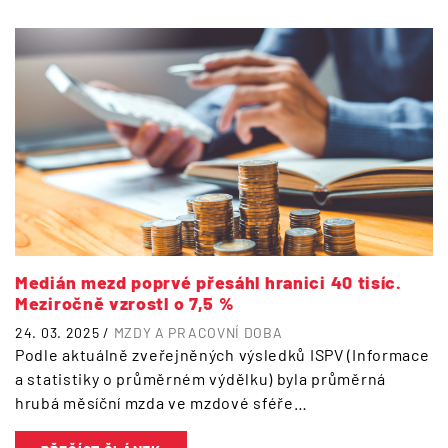
Medián mezd poprvé přesáhl hranici 40 tisíc.
Meziročně vzrostl o 7,5 %
24. 03. 2025 /
MZDY A PRACOVNÍ DOBA
Podle aktuálně zveřejněných výsledků ISPV (Informace
a statistiky o průměrném výdělku) byla průměrná
hrubá měsíční mzda ve mzdové sféře…