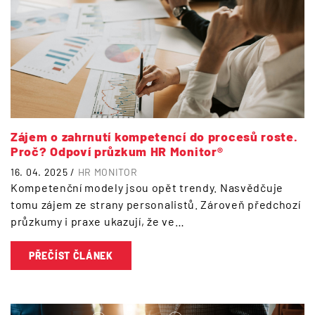
Zájem o zahrnutí kompetencí do procesů roste.
Proč? Odpoví průzkum HR Monitor®
16. 04. 2025 /
HR MONITOR
Kompetenční modely jsou opět trendy. Nasvědčuje
tomu zájem ze strany personalistů. Zároveň předchozí
průzkumy i praxe ukazují, že ve…
PŘEČÍST ČLÁNEK