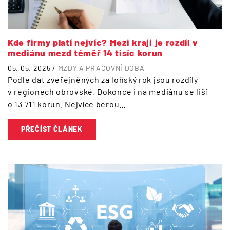
Kde firmy platí nejvíc? Mezi kraji je rozdíl v
mediánu mezd téměř 14 tisíc korun
05. 05. 2025 /
MZDY A PRACOVNÍ DOBA
Podle dat zveřejněných za loňský rok jsou rozdíly
v regionech obrovské. Dokonce i na mediánu se liší
o 13 711 korun. Nejvíce berou…
PŘEČÍST ČLÁNEK