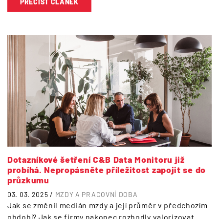
PŘEČÍST ČLÁNEK
Dotazníkové šetření C&B Data Monitoru již
probíhá. Nepropásněte příležitost zapojit se do
průzkumu
03. 03. 2025 /
MZDY A PRACOVNÍ DOBA
Jak se změnil medián mzdy a její průměr v předchozím
období? Jak se firmy nakonec rozhodly valorizovat